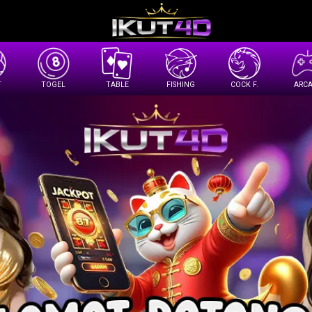
T
TOGEL
TABLE
FISHING
COCK F.
ARC