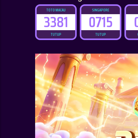
TOTO MACAU
SINGAPORE
CHINA
3381
0715
0119
TUTUP
TUTUP
01 : 08 : 28