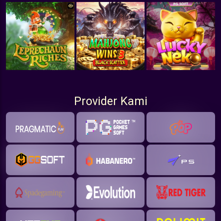
Provider Kami