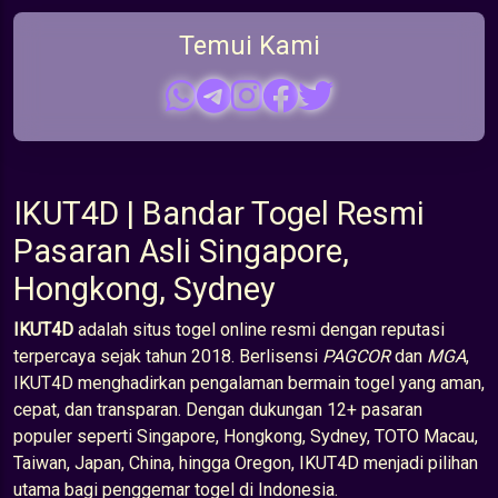
Temui Kami
IKUT4D | Bandar Togel Resmi
Pasaran Asli Singapore,
Hongkong, Sydney
IKUT4D
adalah situs togel online resmi dengan reputasi
terpercaya sejak tahun 2018. Berlisensi
PAGCOR
dan
MGA
,
IKUT4D menghadirkan pengalaman bermain togel yang aman,
cepat, dan transparan. Dengan dukungan 12+ pasaran
populer seperti Singapore, Hongkong, Sydney, TOTO Macau,
Taiwan, Japan, China, hingga Oregon, IKUT4D menjadi pilihan
utama bagi penggemar togel di Indonesia.