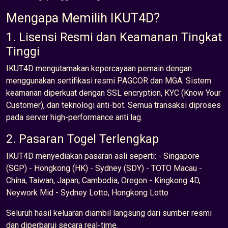
Mengapa Memilih IKUT4D?
1. Lisensi Resmi dan Keamanan Tingkat
Tinggi
IKUT4D mengutamakan kepercayaan pemain dengan
menggunakan sertifikasi resmi PAGCOR dan MGA. Sistem
keamanan diperkuat dengan SSL encryption, KYC (Know Your
Customer), dan teknologi anti-bot. Semua transaksi diproses
pada server high-performance anti lag.
2. Pasaran Togel Terlengkap
IKUT4D menyediakan pasaran asli seperti: - Singapore
(SGP) - Hongkong (HK) - Sydney (SDY) - TOTO Macau -
China, Taiwan, Japan, Cambodia, Oregon - Kingkong 4D,
Neywork Mid - Sydney Lotto, Hongkong Lotto
Seluruh hasil keluaran diambil langsung dari sumber resmi
dan diperbarui secara real-time.