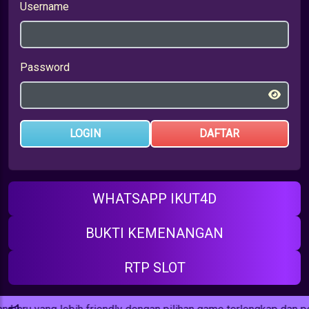
Username
Password
LOGIN
DAFTAR
WHATSAPP IKUT4D
BUKTI KEMENANGAN
RTP SLOT