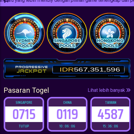
friendly dengan pilihan game terlengkap dan penambahan 16+ p
IDR
567,379,678
Pasaran Togel
Lihat lebih banyak
SINGAPORE
CHINA
TAIWAN
0715
0119
4587
TUTUP
10 : 06 : 04
15 : 36 : 04