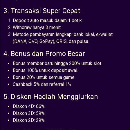
3. Transaksi Super Cepat
Deposit auto masuk dalam 1 detik.
Withdraw hanya 3 menit.
Metode pembayaran lengkap: bank lokal, e-wallet
(DANA, OVO, GoPay), QRIS, dan pulsa.
4. Bonus dan Promo Besar
Bonus member baru hingga 200% untuk slot.
Bonus 100% untuk deposit awal.
Bonus 20% untuk semua game.
Cashback 5% dan referral 1%.
5. Diskon Hadiah Menggiurkan
Diskon 4D: 66%
Diskon 3D: 59%
Diskon 2D: 29%