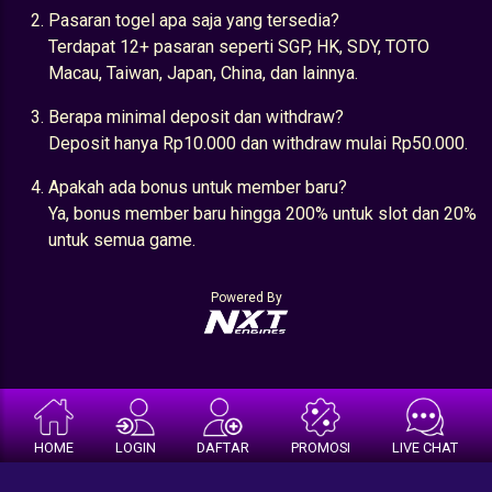
Pasaran togel apa saja yang tersedia?
Terdapat 12+ pasaran seperti SGP, HK, SDY, TOTO
Macau, Taiwan, Japan, China, dan lainnya.
Berapa minimal deposit dan withdraw?
Deposit hanya Rp10.000 dan withdraw mulai Rp50.000.
Apakah ada bonus untuk member baru?
Ya, bonus member baru hingga 200% untuk slot dan 20%
untuk semua game.
Powered By
HOME
LOGIN
DAFTAR
PROMOSI
LIVE CHAT