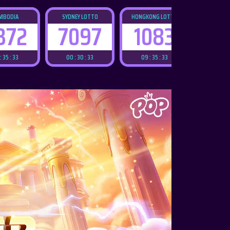
EY LOTTO
HONGKONG LOTTO
OREGON 1
OREG
097
1083
5398
24
: 30 : 30
09 : 35 : 30
12 : 45 : 30
15 : 4