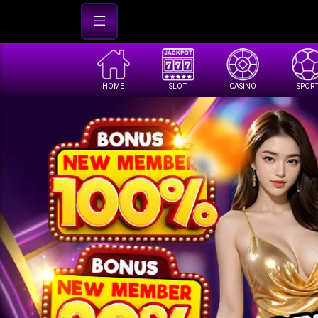
//under row-loginmenu
HOME
SLOT
CASINO
SPOR