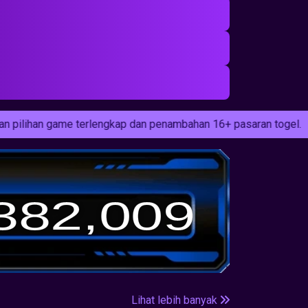
enambahan 16+ pasaran togel.
450,243
Lihat lebih banyak