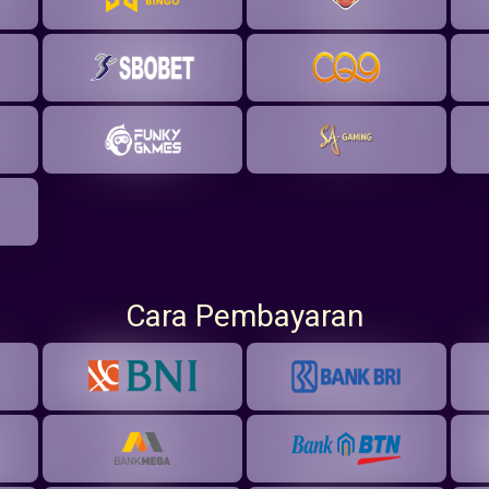
Cara Pembayaran