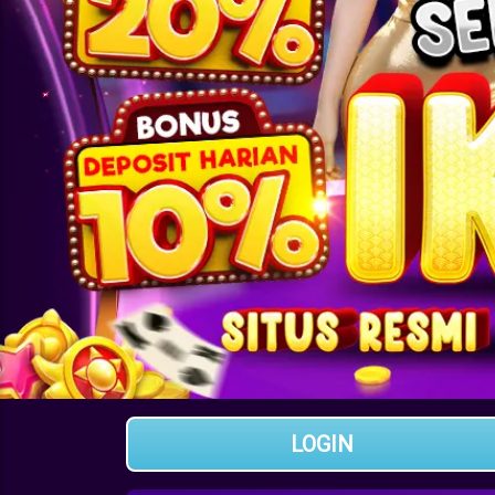
LOGIN