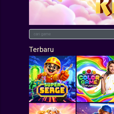
Terbaru