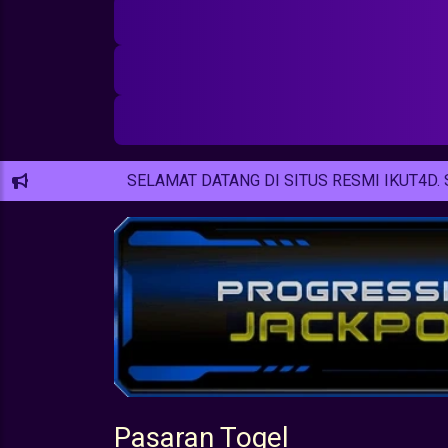
G DI SITUS RESMI IKUT4D. Sekarang IKUT4D hadir ke tampilan b
Pasaran Togel