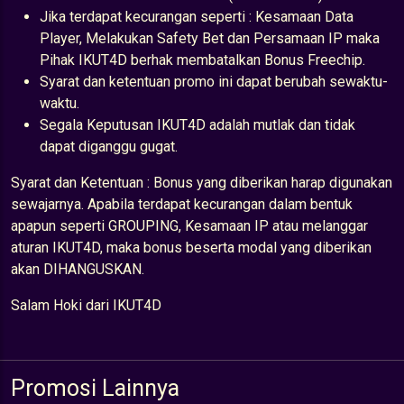
Jika terdapat kecurangan seperti : Kesamaan Data
Player, Melakukan Safety Bet dan Persamaan IP maka
Pihak IKUT4D berhak membatalkan Bonus Freechip.
Syarat dan ketentuan promo ini dapat berubah sewaktu-
waktu.
Segala Keputusan IKUT4D adalah mutlak dan tidak
dapat diganggu gugat.
Syarat dan Ketentuan : Bonus yang diberikan harap digunakan
sewajarnya. Apabila terdapat kecurangan dalam bentuk
apapun seperti GROUPING, Kesamaan IP atau melanggar
aturan IKUT4D, maka bonus beserta modal yang diberikan
akan DIHANGUSKAN.
Salam Hoki dari IKUT4D
Promosi Lainnya