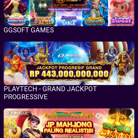
GGSOFT GAMES
PLAYTECH - GRAND JACKPOT
PROGRESSIVE