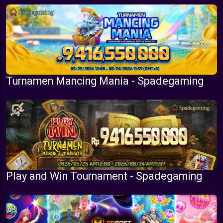
Turnamen Mancing Mania - Spadegaming
Play and Win Tournament - Spadegaming