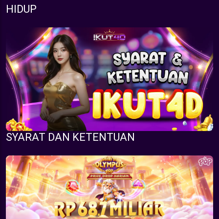
HIDUP
SYARAT DAN KETENTUAN