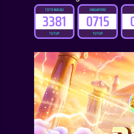
TOTO MACAU
SINGAPORE
CHINA
3381
0715
0119
TUTUP
TUTUP
05 : 16 : 28