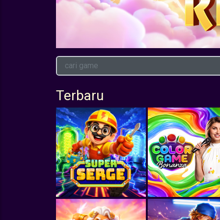
Terbaru