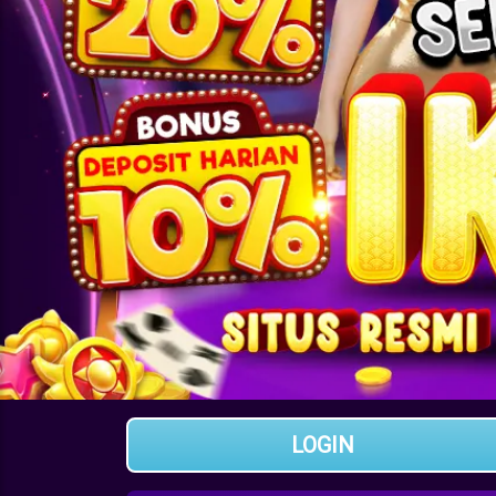
LOGIN