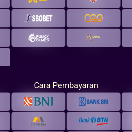
Cara Pembayaran