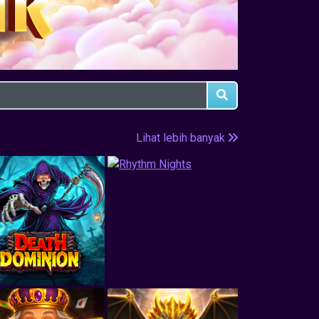
Lihat lebih banyak