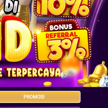
PROMOSI