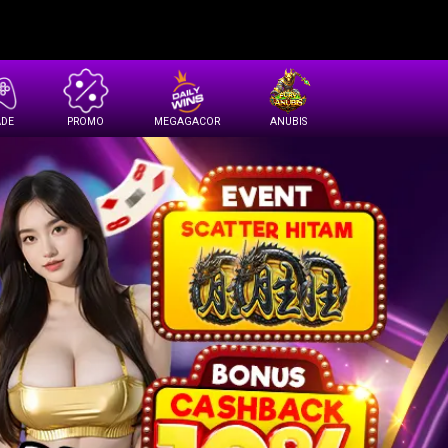
ADE
PROMO
MEGAGACOR
ANUBIS