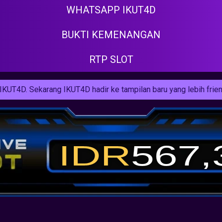
WHATSAPP IKUT4D
BUKTI KEMENANGAN
RTP SLOT
pilan baru yang lebih friendly dengan pilihan game terlengka
IDR
567,