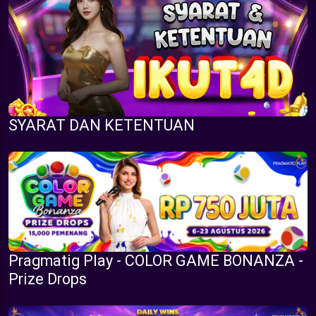
SYARAT DAN KETENTUAN
Pragmatig Play - COLOR GAME BONANZA -
Prize Drops