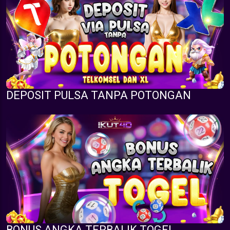
DEPOSIT PULSA TANPA POTONGAN
BONUS ANGKA TERBALIK TOGEL