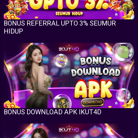
BONUS REFERRAL UPTO 3% SEUMUR
HIDUP
BONUS DOWNLOAD APK IKUT4D