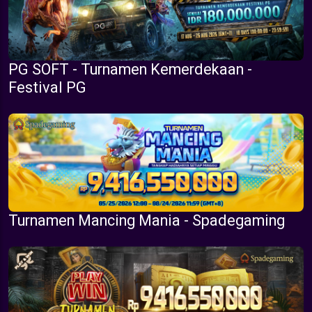
PG SOFT - Turnamen Kemerdekaan -
Festival PG
Turnamen Mancing Mania - Spadegaming