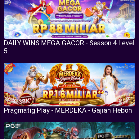
DAILY WINS MEGA GACOR - Season 4 Level
5
Pragmatig Play - MERDEKA - Gajian Heboh