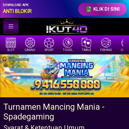
//under row-loginmenu
DOWNLOAD APK
KLIK DI SINI
ANTI BLOKIR
CASINO
SPORT
TOGEL
TABLE
FISHING
COCK F.
ARC
Turnamen Mancing Mania -
Spadegaming
Syarat & Ketentuan Umum