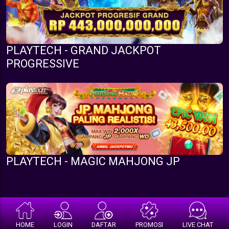
PLAYTECH - GRAND JACKPOT
PROGRESSIVE
PLAYTECH - MAGIC MAHJONG JP
HOME
LOGIN
DAFTAR
PROMOSI
LIVE CHAT