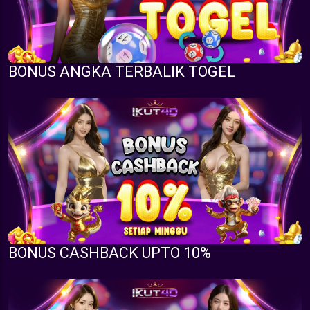
BONUS ANGKA TERBALIK TOGEL
BONUS CASHBACK UPTO 10%