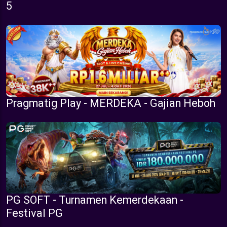
5
Pragmatig Play - MERDEKA - Gajian Heboh
PG SOFT - Turnamen Kemerdekaan -
Festival PG