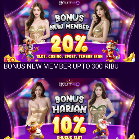
BONUS NEW MEMBER UPTO 300 RIBU