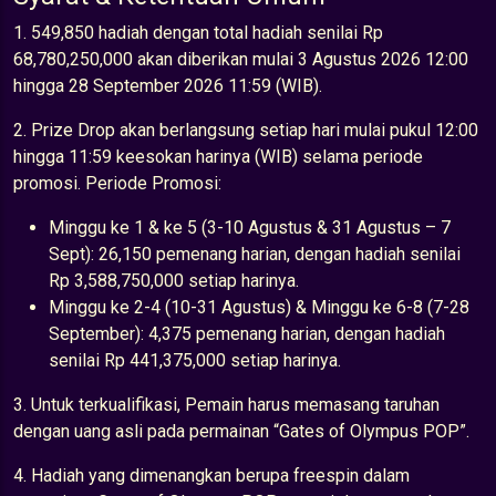
1. 549,850 hadiah dengan total hadiah senilai Rp
68,780,250,000 akan diberikan mulai 3 Agustus 2026 12:00
hingga 28 September 2026 11:59 (WIB).
2. Prize Drop akan berlangsung setiap hari mulai pukul 12:00
hingga 11:59 keesokan harinya (WIB) selama periode
promosi. Periode Promosi:
Minggu ke 1 & ke 5 (3-10 Agustus & 31 Agustus – 7
Sept): 26,150 pemenang harian, dengan hadiah senilai
Rp 3,588,750,000 setiap harinya.
Minggu ke 2-4 (10-31 Agustus) & Minggu ke 6-8 (7-28
September): 4,375 pemenang harian, dengan hadiah
senilai Rp 441,375,000 setiap harinya.
3. Untuk terkualifikasi, Pemain harus memasang taruhan
dengan uang asli pada permainan “Gates of Olympus POP”.
4. Hadiah yang dimenangkan berupa freespin dalam