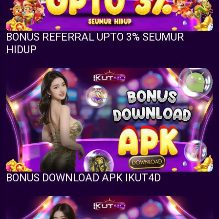
BONUS REFERRAL UPTO 3% SEUMUR
HIDUP
BONUS DOWNLOAD APK IKUT4D