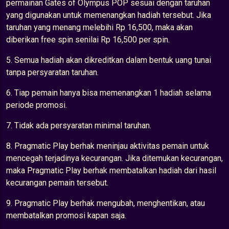
permainan Gates of Olympus POP sesuai dengan taruhan
yang digunakan untuk memenangkan hadiah tersebut. Jika
taruhan yang menang melebihi Rp 16,500, maka akan
diberikan free spin senilai Rp 16,500 per spin.
5. Semua hadiah akan dikreditkan dalam bentuk uang tunai
tanpa persyaratan taruhan.
6. Tiap pemain hanya bisa memenangkan 1 hadiah selama
periode promosi.
7. Tidak ada persyaratan minimal taruhan.
8. Pragmatic Play berhak meninjau aktivitas pemain untuk
mencegah terjadinya kecurangan. Jika ditemukan kecurangan,
maka Pragmatic Play berhak membatalkan hadiah dari hasil
kecurangan pemain tersebut.
9. Pragmatic Play berhak mengubah, menghentikan, atau
membatalkan promosi kapan saja.