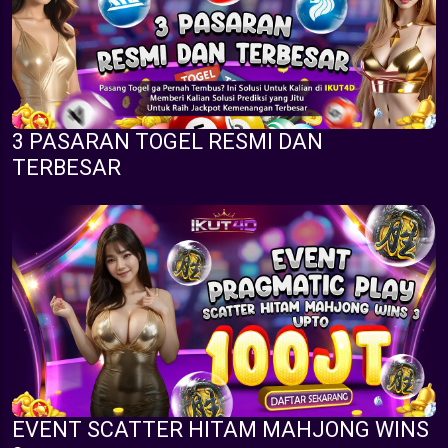
3 PASARAN TOGEL RESMI DAN
TERBESAR
EVENT SCATTER HITAM MAHJONG WINS