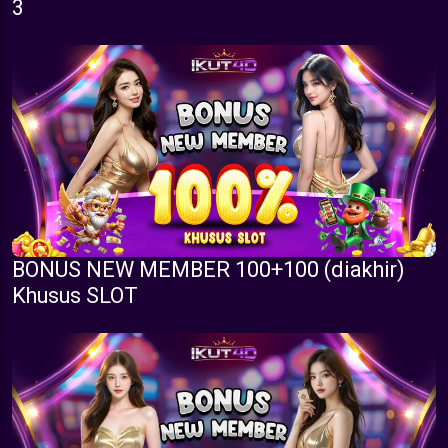
3
BONUS NEW MEMBER 100+100 (diakhir)
Khusus SLOT