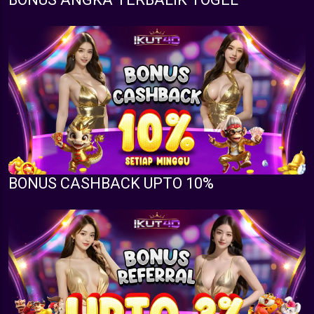
BONUS CASHBACK UPTO 10%