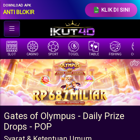
//under row-loginmenu
DOWNLOAD APK
KLIK DI SINI
ANTI BLOKIR
SLOT
CASINO
SPORT
TOGEL
TABLE
FISHING
COCK 
Gates of Olympus - Daily Prize
Drops - POP
Syarat & Ketentuan Umum