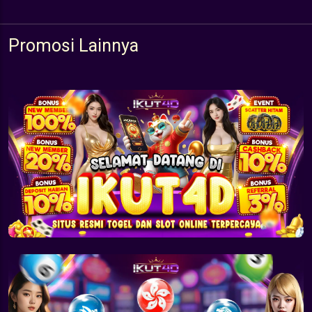
Promosi Lainnya