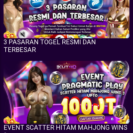
3 PASARAN TOGEL RESMI DAN
TERBESAR
EVENT SCATTER HITAM MAHJONG WINS