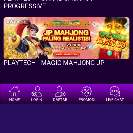
PROGRESSIVE
PLAYTECH - MAGIC MAHJONG JP
HOME
LOGIN
DAFTAR
PROMOSI
LIVE CHAT