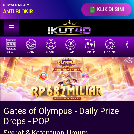
//under row-loginmenu
DOWNLOAD APK
KLIK DI SINI
ANTI BLOKIR
SLOT
CASINO
SPORT
TOGEL
TABLE
FISHING
COCK 
Gates of Olympus - Daily Prize
Drops - POP
Syarat & Ketentuan Umum