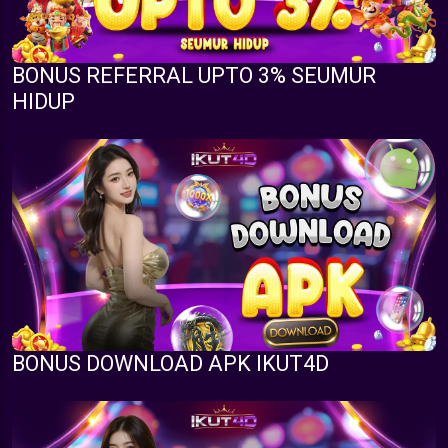
BONUS REFERRAL UPTO 3% SEUMUR
HIDUP
BONUS DOWNLOAD APK IKUT4D