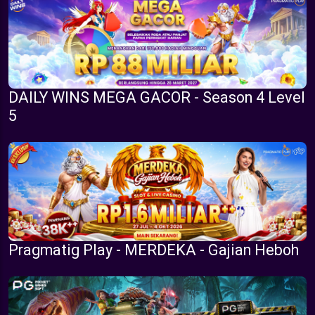
DAILY WINS MEGA GACOR - Season 4 Level
5
Pragmatig Play - MERDEKA - Gajian Heboh