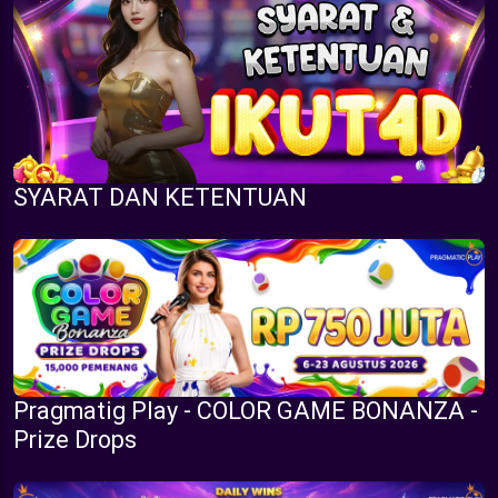
SYARAT DAN KETENTUAN
Pragmatig Play - COLOR GAME BONANZA -
Prize Drops